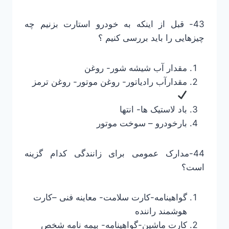
43- قبل از اینکه به خودرو استارت بزنیم چه
چیزهایی را باید بررسی کنیم ؟
مقدار آب شیشه شور- روغن
مقدارآب رادیاتور- روغن موتور- روغن ترمز
باد لاستیک ها- انتها
بارخودرو – سوخت موتور
44-مدارک عمومی برای زانندگی کدام گزینه
است؟
گواهینامه-کارت سلامت- معاینه فنی –کارت
هوشمند راننده
کارت ماشین-گواهینامه- بیمه نامه شخص