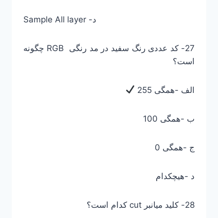
Sample All layer -د
27- کد عددی رنگ سفید در مد رنگی RGB چگونه
است؟
الف -همگی 255
ب -همگی 100
ج -همگی 0
د -هیچکدام
28- کلید میانبر cut کدام است؟