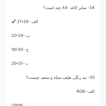
34- سایز کاغذ A4 چند است؟
21*29- الف
22*24- ب
18*30- ج
25*31- د
35- مد رنگی طیف سیاه و سفید چیست؟
الف- RGB
CMYKب