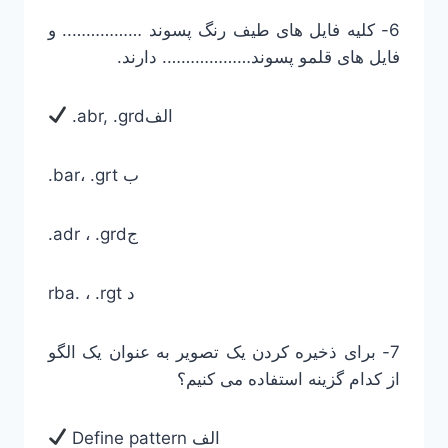
6- کلیه فایل های طیف رنگ پسوند …………….. و
فایل های قلمو پسوند………………. دارند.
.abr, .grdالف
.bar، .grt ب
.adr ، .grdج
rba. ، .rgt د
7- برای ذخیره کردن یک تصویر به عنوان یک الگو
از کدام گزینه استفاده می کنیم؟
Define pattern الف