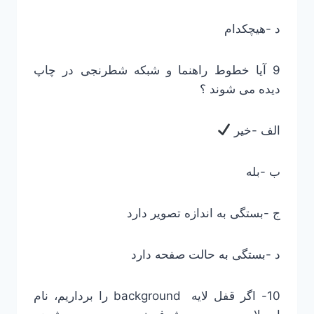
د -هیچکدام
9 آیا خطوط راهنما و شبکه شطرنجی در چاپ
دیده می شوند ؟
الف -خیر
ب -بله
ج -بستگی به اندازه تصویر دارد
د -بستگی به حالت صفحه دارد
10- اگر قفل لایه background را برداریم، نام