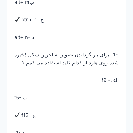
alt+ mب
ctrl+ n- ج
alt+ n- د
19- برای باز گرداندن تصویر به آخرین شکل ذخیره
شده روی هارد از کدام کلید استفاده می کنیم ؟
الف- f9
f5- ب
f12 -ج
f1- د