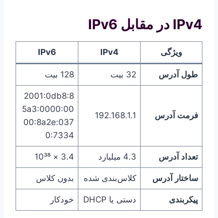
IPv4 در مقابل IPv6
ویژگی
IPv4
IPv6
طول آدرس
32 بیت
128 بیت
2001:0db8:8
5a3:0000:00
فرمت آدرس
192.168.1.1
00:8a2e:037
0:7334
تعداد آدرس
4.3 میلیارد
3.4 × 10³⁸
ساختار آدرس
کلاس‌بندی شده
بدون کلاس
پیکربندی
دستی یا DHCP
خودکار