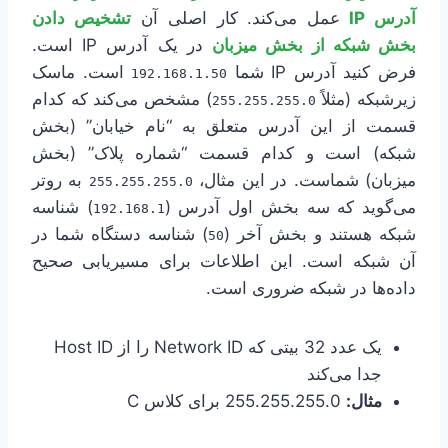
آدرس IP
عمل می‌کند. کار اصلی آن
تشخیص دادن
بخش شبکه از بخش میزبان
در یک آدرس IP است.
فرض کنید آدرس IP شما
است. ماسک
192.168.1.50
زیرشبکه (مثلاً
) مشخص می‌کند که کدام
255.255.255.0
قسمت از این آدرس متعلق به “نام خیابان” (بخش
شبکه) است و کدام قسمت “شماره پلاک” (بخش
میزبان) شماست. در این مثال،
به روتر
255.255.255.0
می‌گوید که سه بخش اول آدرس (
) شناسه
192.168.1
شبکه هستند و بخش آخر (
) شناسه دستگاه شما در
50
آن شبکه است. این اطلاعات برای مسیریابی صحیح
داده‌ها در شبکه ضروری است.
یک عدد 32 بیتی که Network ID را از Host ID
جدا می‌کند
مثال:
255.255.255.0 برای کلاس C