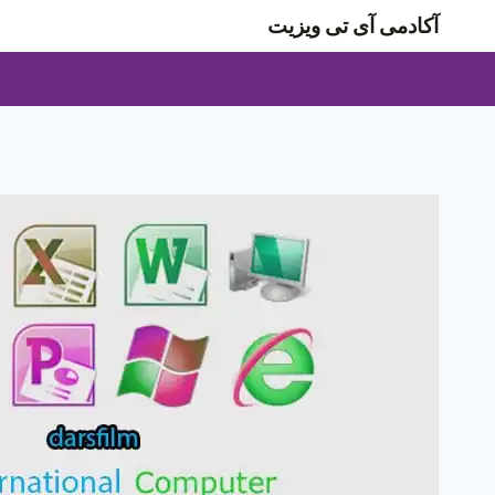
ازگشت
آکادمی آی تی ویزیت
ه
حتوا