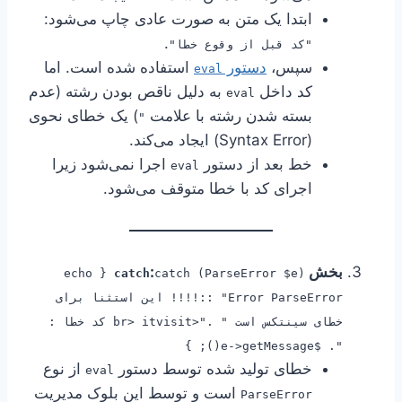
ابتدا یک متن به صورت عادی چاپ می‌شود:
.
"کد قبل از وقوع خطا"
سپس،
دستور
استفاده شده است. اما
eval
کد داخل
به دلیل ناقص بودن رشته (عدم
eval
بسته شدن رشته با علامت
) یک خطای نحوی
"
(Syntax Error) ایجاد می‌کند.
خط بعد از دستور
اجرا نمی‌شود زیرا
eval
اجرای کد با خطا متوقف می‌شود.
بخش
:
catch (ParseError $e) { echo
catch
"Error ParseError ::!!!! این استثنا برای
خطای سینتکس است " ."<br> itvisit کد خطا :
". $e->getMessage(); }
خطای تولید شده توسط دستور
از نوع
eval
است و توسط این بلوک مدیریت
ParseError