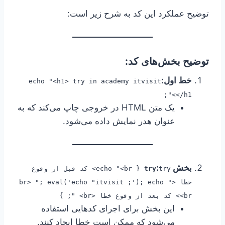
توضیح عملکرد این کد به شرح زیر است:
توضیح بخش‌های کد:
خط اول:
echo "<h1> try in academy itvisit
</h1>";
یک متن HTML در خروجی چاپ می‌کند که به
عنوان هدر نمایش داده می‌شود.
بخش
:
try
try { echo "<br> کد قبل از وقوع
خطا <br> "; eval('echo "itvisit ;'); echo "
<br> کد بعد از وقوع خطا <br> "; }
این بخش برای اجرای کدهایی استفاده
می‌شود که ممکن است خطا ایجاد کنند.