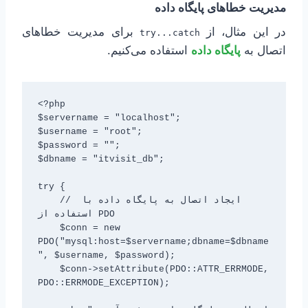
مدیریت خطاهای پایگاه داده
در این مثال، از
برای مدیریت خطاهای
try...catch
اتصال به
پایگاه داده
استفاده می‌کنیم.
<?php

$servername = "localhost";

$username = "root";

$password = "";

$dbname = "itvisit_db";

try {

    // ایجاد اتصال به پایگاه داده با 
استفاده از PDO

    $conn = new 
PDO("mysql:host=$servername;dbname=$dbname
", $username, $password);

    $conn->setAttribute(PDO::ATTR_ERRMODE, 
PDO::ERRMODE_EXCEPTION);
