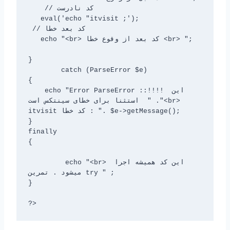
    // کد نادرست

   eval('echo "itvisit ;');

 // کد بعد خطا

   echo "<br> کد بعد از وقوع خطا <br> ";

} 

	catch (ParseError $e)

{

    echo "Error ParseError ::!!!! این 
استثنا برای خطای سینتکس است  " ."<br> 
itvisit کد خطا : ". $e->getMessage();

}

finally

{

	 echo "<br> این کد همیشه اجرا 
میشود . تمرین try " ;

}

?>