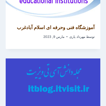
آموزشگاه فنی ­و­حرفه­ ای اسلام­ آباد­غرب
توسط
مهرداد یاری
مارس 9, 2023