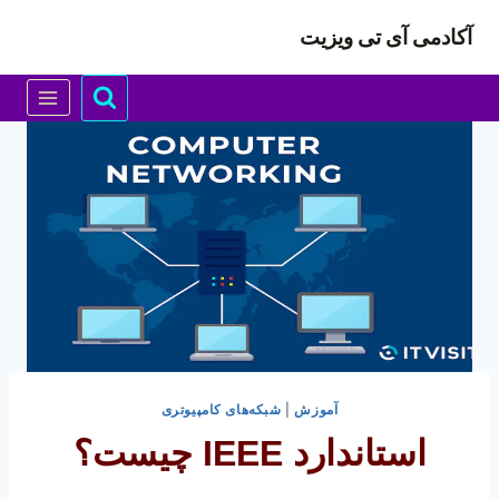
ازگشت
آکادمی آی تی ویزیت
ه
حتوا
آموزش
|
شبکه‌های کامپیوتری
استاندارد IEEE چیست؟