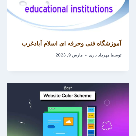
آموزشگاه فنی ­و­حرفه­ ای اسلام­ آباد­غرب
توسط
مهرداد یاری
مارس 9, 2023