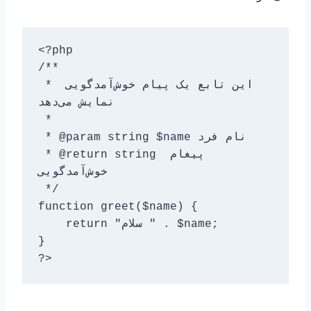
<?php

/**

 * این تابع یک پیام خوش‌آمدگویی 
نمایش می‌دهد

 *

 * @param string $name نام فرد

 * @return string پیغام 
خوش‌آمدگویی

 */

function greet($name) {

    return "سلام " . $name;

}

?>