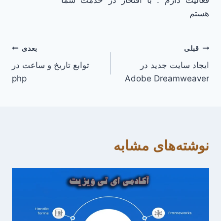
فعالیت دارم . با افتخار در خدمت شما
هستم
راهبری
قبلی
بعدی
ایجاد سایت جدید در
توابع تاریخ و ساعت در
نوشته
php
Adobe Dreamweaver
نوشته‌های مشابه