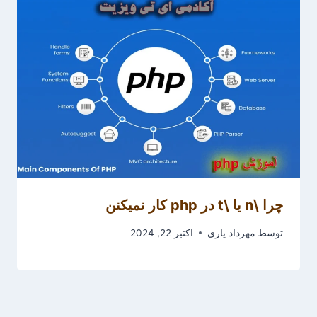
چرا \n یا \t در php کار نمیکنن
توسط
مهرداد یاری
اکتبر 22, 2024