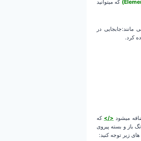
که میتوانید
ی مانند:جابجایی در
ه کرد.
ضافه میشود
</>
که
ست که تمامی تگ های HTML از قانون یک تگ باز و بسته پیروی
ای زیر توجه کنید: