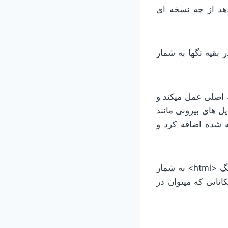
هد از چه نسخه ای
بقیه تگها به شمار
 اصلی عمل میکند و
ل های بیرونی مانند
ه شده اضافه کرد و
:این تگ متشکل از یک تگ باز و بسته است که زیر شاخه تگ مادر یا همان تگ <html> به شمار
اناتی که میتوان در