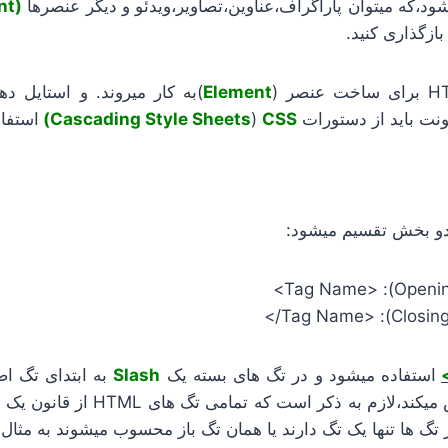
شود،که میتوان پاراگراف،عناوین،تصاویر،ویدئو و دیگر عنصرها
(Element)
ازگذاری کنید.
Element
)به کار میروند. و استایل ده
ونت باید از دستورات
CSS)
)
Cascading Style Sheets
استفاد
استفاده میشود و در تگ های بسته یک
Slash
به ابتدای تگ ا
انتهای تگ را مشخص میکند،لازم به ذکر ا
 تگ ها تنها یک تگ دارند یا همان تگ باز محسوب میشوند به مثال ه