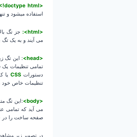
<doctype html!>:
استفاده میشود و تن
<html>:
جز تگ بالا
می آیند و به یک تگ ب
<head>
: این تگ ز
تمامی تنظیمات یک فا
دستورات
CSS
یا ک
تنظیمات خاص خود را
<body>
می آید که تمامی ع
صفحه ساخت را در خو
در تصویر زیر مشاهد