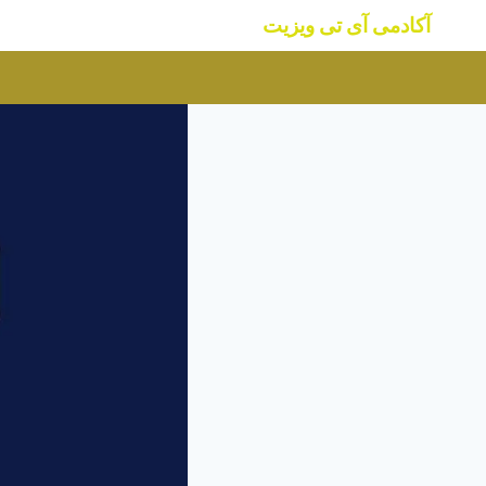
ازگشت
آکادمی آی تی ویزیت
ه
حتوا