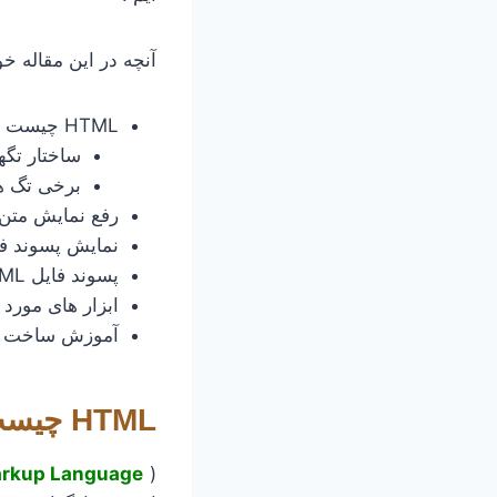
آنچه در این مقاله خ
HTML چیست
ساختار تگها
برخی تگ های
رفع نمایش متن
نمایش پسوند فای
پسوند فایل HTML
ابزار های مورد ن
آموزش ساخت فایل
HTML چیست :
arkup Language
(