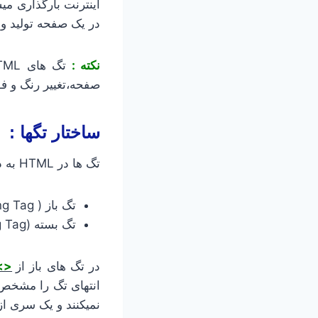
اینترنت بارگذاری می
در یک صفحه تولید و ب
نکته :
تگ های HTML برای ساخت عنصر (
صفحه،تغییر رنگ و ف
ساختار تگها :
تگ ها در HTML به دو بخش تقسیم میشود:
تگ باز ( Opening Tag): <Tag Name>
تگ بسته (Closing Tag): <Tag Name/>
در تگ های باز از
<>
نمیکنند و یک سری از