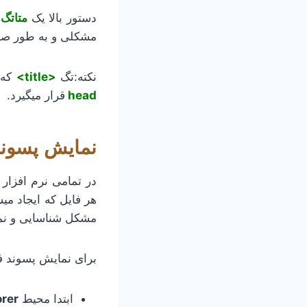
دستور بالا یک
متاتگ
ا
مشکلی و به طور صحی
نکته:تگ
<title>
که 
head
قرار میگیرد.
نمایش پسوند 
در تمامی نرم افزار 
هر فایل که ایجاد می
مشکل شناسایی و نم
برای نمایش پسوند ف
ابتدا محیط
orer