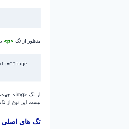
منظور از تگ
<p>
بر
lt="Image 
از تگ <g
نیست این نوع از تگ ه
تگ های اصلی فایل 