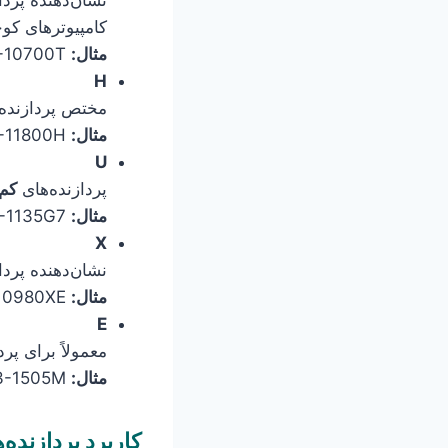
کامپیوترهای کو
مثال:
Intel Core i7-10700T
H
مختص پردازنده
مثال:
Intel Core i7-11800H
U
پردازنده‌های
کم
مثال:
Intel Core i5-1135G7
X
نشان‌دهنده پردازنده‌های رده بالا
مثال:
Intel Core i9-10980XE
E
معمولاً برای پرد
مثال:
Intel Xeon E3-1505M
کاربرد پردازنده‌های dded