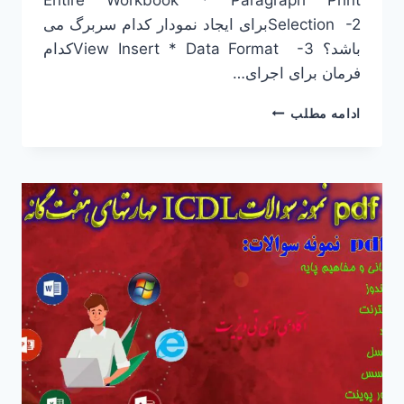
Selection -2برای ایجاد نمودار کدام سربرگ می
باشد؟ View Insert * Data Format -3کدام
فرمان برای اجرای…
نمونه
ادامه مطلب
سوالات
ICDL
با
جواب