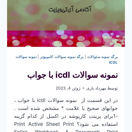
برگه نمونه سئوالات
|
برگه نمونه سوالات کامپیوتر
|
نمونه سوالات
ICDL
نمونه سوالات icdl با جواب
توسط
مهرداد یاری
ژوئن 4, 2023
در این قسمت از نمونه سوالات icdl با جواب ،
جوابهای صحیح با علامت * مشخص شده است .
-1برای پرینت کارپوشه در اکسل از کدام گزینه
استفاده می شود؟ Print Active Sheet Print
Entire Workbook * Paragraph Print