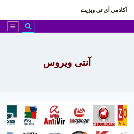
ازگشت
آکادمی آی تی ویزیت
ه
حتوا
آنتی ویروس