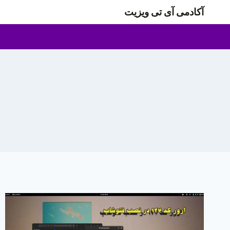
ازگشت
آکادمی آی تی ویزیت
ه
حتوا