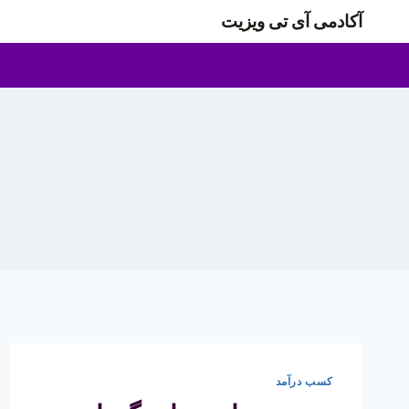
ازگشت
آکادمی آی تی ویزیت
ه
حتوا
کسب درآمد