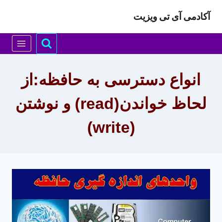
ازگشت
آکادمی آی تی ویزیت
ه
حتوا
انواع دسترسی به حافظه:از
لحاظ خواندن(read) و نوشتن
(write)