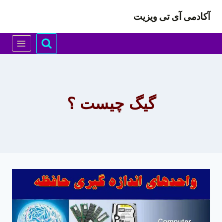
ازگشت
آکادمی آی تی ویزیت
ه
حتوا
گیگ چیست ؟