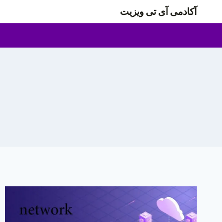
ازگشت
آکادمی آی تی ویزیت
ه
حتوا