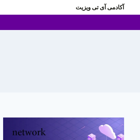
ازگشت
آکادمی آی تی ویزیت
ه
حتوا