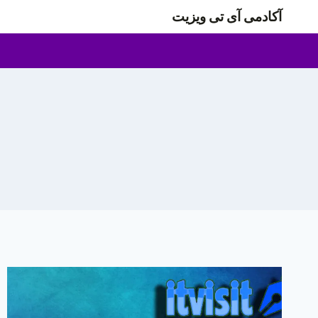
ازگشت
آکادمی آی تی ویزیت
ه
حتوا