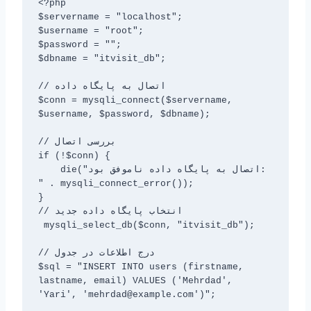
<?php

$servername = "localhost";

$username = "root";

$password = "";

$dbname = "itvisit_db";

// اتصال به پایگاه داده

$conn = mysqli_connect($servername, 
$username, $password, $dbname);

// بررسی اتصال

if (!$conn) {

    die("اتصال به پایگاه داده ناموفق بود: 
" . mysqli_connect_error());

}

// انتخاب پایگاه داده جدید

 mysqli_select_db($conn, "itvisit_db");

// درج اطلاعات در جدول

$sql = "INSERT INTO users (firstname, 
lastname, email) VALUES ('Mehrdad', 
'Yari', 'mehrdad@example.com')";
