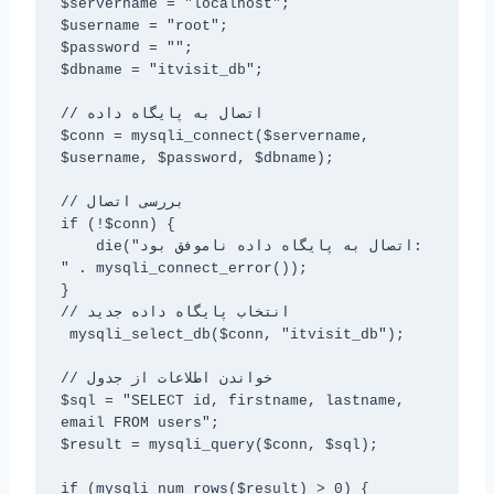
$servername = "localhost";

$username = "root";

$password = "";

$dbname = "itvisit_db";

// اتصال به پایگاه داده

$conn = mysqli_connect($servername, 
$username, $password, $dbname);

// بررسی اتصال

if (!$conn) {

    die("اتصال به پایگاه داده ناموفق بود: 
" . mysqli_connect_error());

}

// انتخاب پایگاه داده جدید

 mysqli_select_db($conn, "itvisit_db");

// خواندن اطلاعات از جدول

$sql = "SELECT id, firstname, lastname, 
email FROM users";

$result = mysqli_query($conn, $sql);

if (mysqli_num_rows($result) > 0) {
