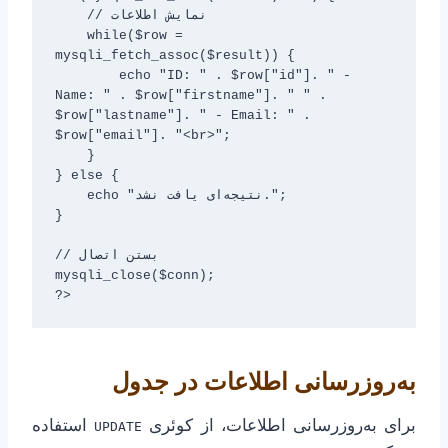
    // نمایش اطلاعات

    while($row = 
mysqli_fetch_assoc($result)) {

        echo "ID: " . $row["id"]. " - 
Name: " . $row["firstname"]. " " . 
$row["lastname"]. " - Email: " . 
$row["email"]. "<br>";

    }

} else {

    echo "نتیجه‌ای یافت نشد.";

}

// بستن اتصال

mysqli_close($conn);

به‌روزرسانی اطلاعات در جدول
برای به‌روزرسانی اطلاعات، از کوئری
استفاده
UPDATE