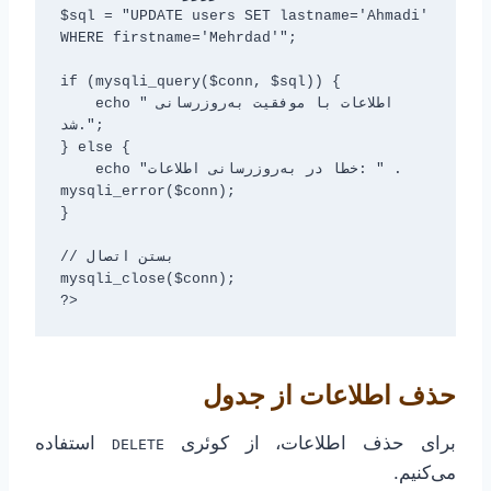
$sql = "UPDATE users SET lastname='Ahmadi' 
WHERE firstname='Mehrdad'";

if (mysqli_query($conn, $sql)) {

    echo "اطلاعات با موفقیت به‌روزرسانی 
شد.";

} else {

    echo "خطا در به‌روزرسانی اطلاعات: " . 
mysqli_error($conn);

}

// بستن اتصال

mysqli_close($conn);

حذف اطلاعات از جدول
برای حذف اطلاعات، از کوئری
استفاده
DELETE
می‌کنیم.