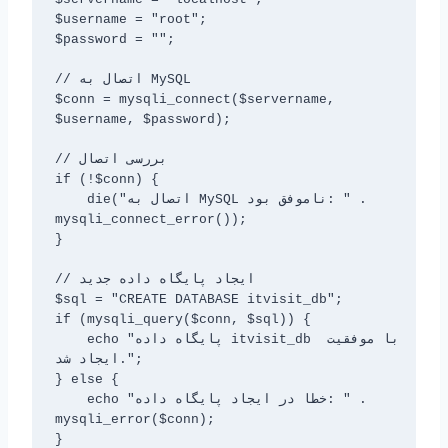
$username = "root";

$password = "";

// اتصال به MySQL

$conn = mysqli_connect($servername, 
$username, $password);

// بررسی اتصال

if (!$conn) {

    die("اتصال به MySQL ناموفق بود: " . 
mysqli_connect_error());

}

// ایجاد پایگاه داده جدید

$sql = "CREATE DATABASE itvisit_db";

if (mysqli_query($conn, $sql)) {

    echo "پایگاه داده itvisit_db با موفقیت 
ایجاد شد.";

} else {

    echo "خطا در ایجاد پایگاه داده: " . 
mysqli_error($conn);

}
