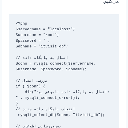
می‌کنیم.
<?php

$servername = "localhost";

$username = "root";

$password = "";

$dbname = "itvisit_db";

// اتصال به پایگاه داده

$conn = mysqli_connect($servername, 
$username, $password, $dbname);

// بررسی اتصال

if (!$conn) {

    die("اتصال به پایگاه داده ناموفق بود: 
" . mysqli_connect_error());

}

// انتخاب پایگاه داده جدید

 mysqli_select_db($conn, "itvisit_db");

// به‌روزرسانی اطلاعات
