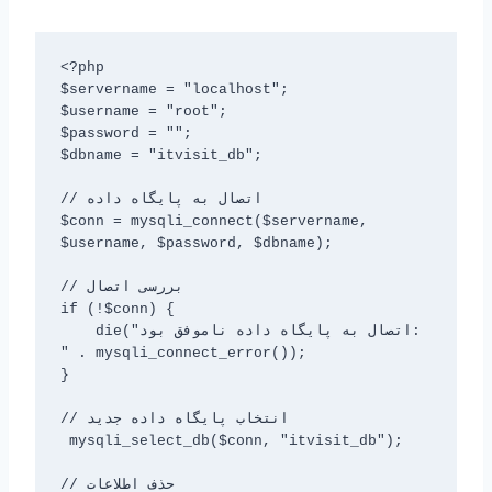
<?php

$servername = "localhost";

$username = "root";

$password = "";

$dbname = "itvisit_db";

// اتصال به پایگاه داده

$conn = mysqli_connect($servername, 
$username, $password, $dbname);

// بررسی اتصال

if (!$conn) {

    die("اتصال به پایگاه داده ناموفق بود: 
" . mysqli_connect_error());

}

// انتخاب پایگاه داده جدید

 mysqli_select_db($conn, "itvisit_db");

// حذف اطلاعات
