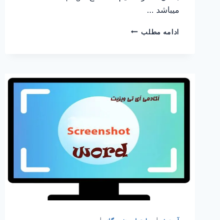
‌میباشد …
شماره
ادامه مطلب
گذاری
صفحات
در
ورد
به
فارسی