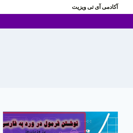
ازگشت
آکادمی آی تی ویزیت
ه
حتوا