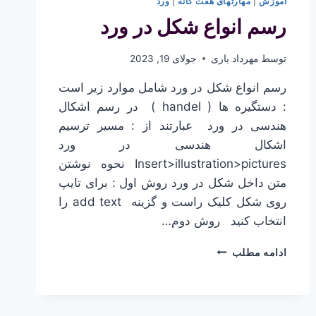
آموزش
|
مهارتهای هفت گانه
|
ورد
رسم انواع شکل در ورد
توسط
مهرداد یاری
جولای 19, 2023
رسم انواع شکل در ورد شامل موارد زیر است
: دستگیره ها ( handel ) در رسم اشکال
هندسی در ورد عبارتند از : مسیر ترسیم
اشکال هندسی در ورد
Insert>illustration>pictures نحوه نوشتن
متن داخل شکل در ورد روش اول : برای تایپ
روی شکل کلیک راست و گزینه add text را
انتخاب کنید روش دوم…
رسم
ادامه مطلب
انواع
شکل
در
ورد