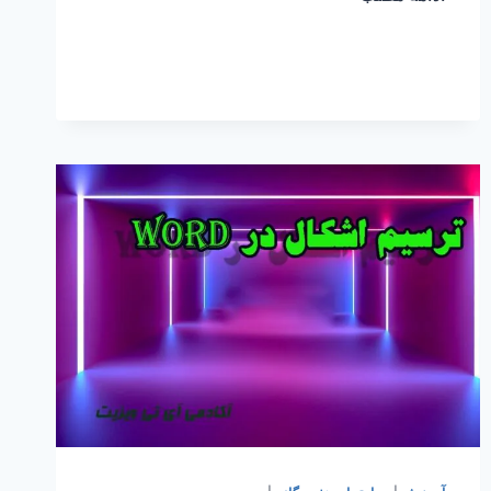
بوک
مارک
در
ورد