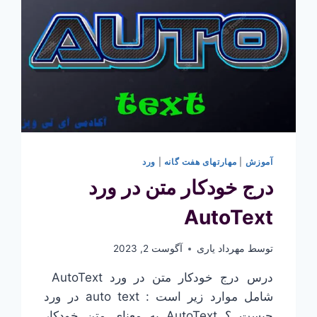
آموزش
|
مهارتهای هفت گانه
|
ورد
درج خودکار متن در ورد
AutoText
توسط
مهرداد یاری
آگوست 2, 2023
درس درج خودکار متن در ورد AutoText
شامل موارد زیر است : auto text در ورد
چیست ؟ AutoText به معنای متن خودکار