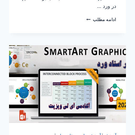
در ورد …
آموزش
ادامه مطلب
هایپرلینک
در
ورد
به
زبان
ساده