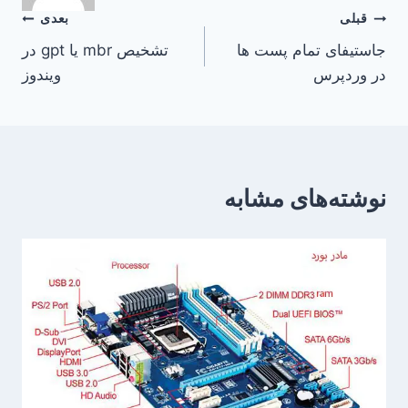
راهبری
قبلی
بعدی
جاستیفای تمام پست ها
تشخیص mbr یا gpt در
نوشته
در وردپرس
ویندوز
نوشته‌های مشابه