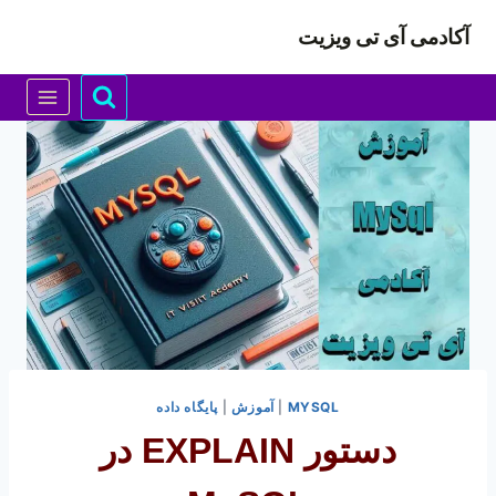
ازگشت
آکادمی آی تی ویزیت
ه
حتوا
MYSQL
|
آموزش
|
پایگاه داده
دستور EXPLAIN در