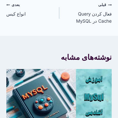
راهبری
قبلی
بعدی
فعال کردن Query
انواع کیس
نوشته
Cache در MySQL
نوشته‌های مشابه