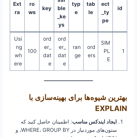
ssi
Ext
ro
typ
tab
ect
key
ble
id
ra
ws
e
le
_ty
_ke
pe
ys
Usi
ord
ord
SIM
ng
er_
er_
ran
ord
100
PL
1
wh
dat
dat
ge
ers
E
ere
e
e
بهترین شیوه‌ها برای بهینه‌سازی با
EXPLAIN
ایجاد ایندکس مناسب
: اطمینان حاصل کنید که
ستون‌های موردنیاز در WHERE، GROUP BY، و