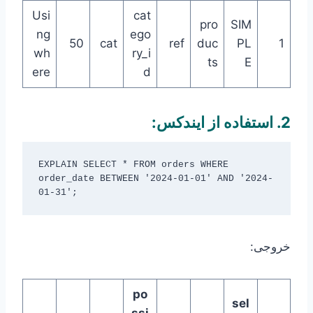
Usi
cat
pro
SIM
ng
ego
50
cat
ref
duc
PL
1
wh
ry_i
ts
E
ere
d
2. استفاده از ایندکس:
EXPLAIN SELECT * FROM orders WHERE 
order_date BETWEEN '2024-01-01' AND '2024-
خروجی:
po
sel