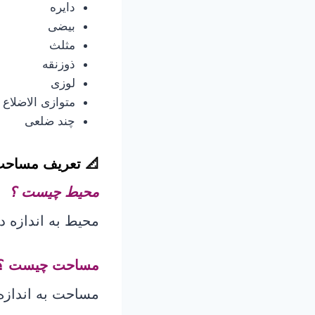
دایره
بیضی
مثلث
ذوزنقه
لوزی
متوازی الاضلاع
چند ضلعی
📐
تعریف مساحت
محیط چیست ؟
محیط به اندازه 
مساحت چیست ؟
مساحت به اندازه 