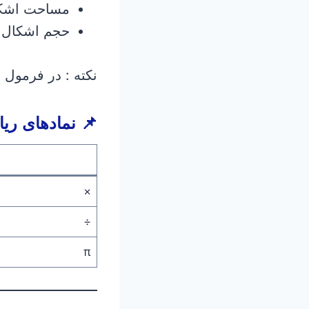
مساحت اشک
حجم اشکال
نکته : در فرمول 
📌 نمادهای ری
×
÷
π