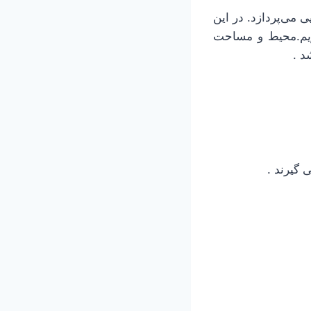
می‌پردازد. در این
یم.محیط و مساحت
د .
گیرند .