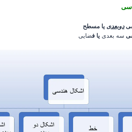
دسی
سی
دوبعدی
یا مسطح
سی
سه بعدی
یا ف
ضایی