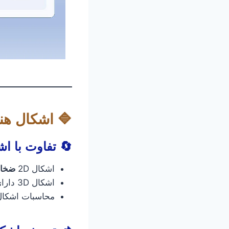
🔷 اشکال هن
🔄 تفاوت با ا
اشکال 2D
ضخام
اشکال 3D دارای
محاسبات اشکال 2D ساده‌تر 