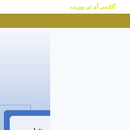
ازگشت
آکادمی آی تی ویزیت
ه
حتوا