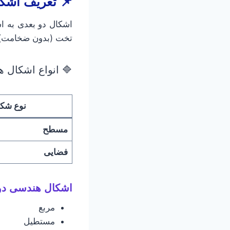
📌 تعریف
اشکا
اشکال دو بعدی به ا
تخت (بدون ضخامت) 
🔷 انواع اشکال 
نوع شک
مسطح
فضایی
اشکال هندسی دو 
مربع
مستطیل