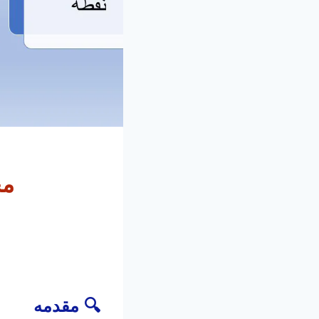
مح
🔍 مقدمه