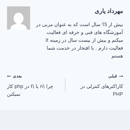
مهرداد یاری
بیش از 15 سال است که به عنوان مربی در
آموزشگاه های فنی و حرفه ای فعالیت
میکنم و بیش از بیست سال در زمینه it
فعالیت دارم . با افتخار در خدمت شما
هستم
راهبری
قبلی
بعدی
کاراکترهای کنترلی در
چرا \n یا \t در php کار
نوشته
PHP
نمیکنن