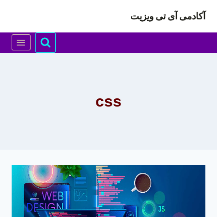
ازگشت
آکادمی آی تی ویزیت
ه
حتوا
css