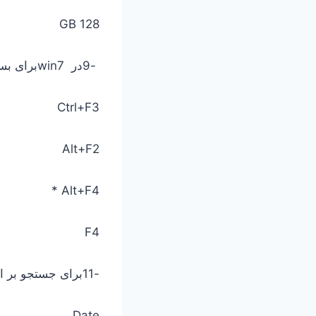
128 GB
-9در win7برای بستن پنجره جاری از کدام کلیدها استفاده می شود؟
Ctrl+F3
Alt+F2
Alt+F4 *
F4
-11برای جستجو بر اساس نوع، کدام گزینه به کار می رود؟
Date