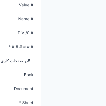
# Value
# Name
# DIV /0
# # # # # # *
-5در صفحات کاری در excelنام پیش فرض چیست؟
Book
Document
Sheet *