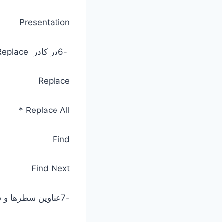
Presentation
-6در کادر Replaceکدام دکمه، جایگزینی همه را انجام می دهد؟
Replace
Replace All *
Find
Find Next
-7عناوین سطرها و ستون ها با کدامیک از موارد زیر مشخص می شود؟