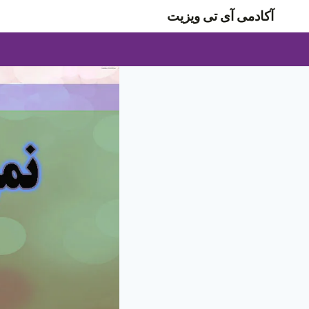
ازگشت
آکادمی آی تی ویزیت
ه
حتوا