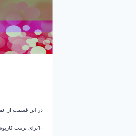
در این قسمت از نمونه سوالات icdl با جواب ، جوابهای
-1برای پرینت کارپوشه در اکسل از کدام گزینه استفاده می شود؟