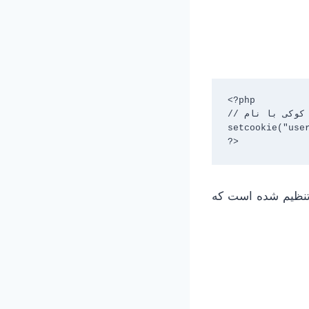
<?php

// حذف کوکی با نام "user"

ه یک ساعت قبل تنظیم شده است
?>
 تنظیم شده است که