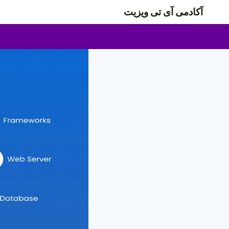
ازگشت
آکادمی آی تی ویزیت
ه
حتوا