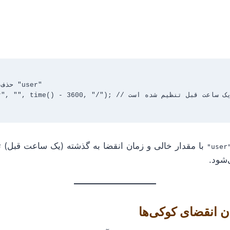
setcookie("user", "", time() - 3600, "/"); // زمان انقضا ب

با مقدار خالی و زمان انقضا به گذشته (یک ساعت قبل)
"us
شود.