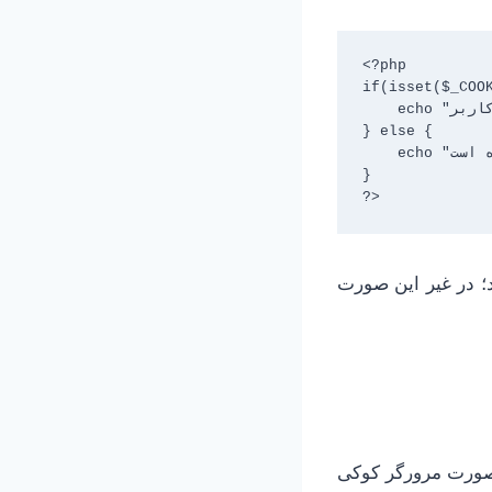
<?php

if(isset($_COOK
    echo "کاربر: " . $_COOKIE["user"];

} else {

    echo "کوکی تنظیم نشده است.";

}

?>
؛ در غیر این صورت
ن صورت مرورگر کوکی