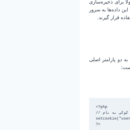
اً برای ذخیره‌سازی
ین داده‌ها به سرور
اده قرار گیرند.
به دو پارامتر اصلی
است:
<?php

// ایجاد یک کوکی به نام "user" با مقدار "mahya"

برای 30 روز معتبر است
?>