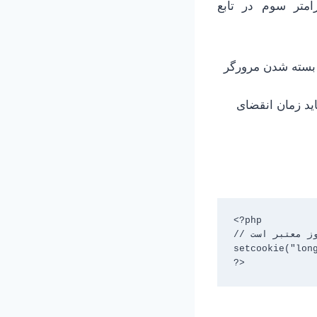
امتر سوم در تابع
ن بسته شدن مرورگر
ید زمان انقضای
<?php

// کوکی‌ای که برای 7 روز معتبر است

setcookie("long
?>