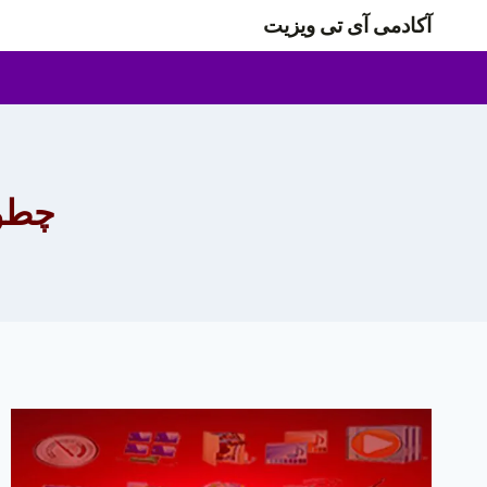
ازگشت
آکادمی آی تی ویزیت
ه
حتوا
چطور