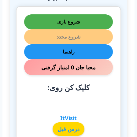
شروع بازی
شروع مجدد
راهنما
محیا جان 0 امتیاز گرفتی
کلیک کن روی:
ItVisit
درس قبل