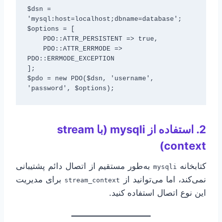
$dsn = 
'mysql:host=localhost;dbname=database';

$options = [

    PDO::ATTR_PERSISTENT => true,

    PDO::ATTR_ERRMODE => 
PDO::ERRMODE_EXCEPTION

];

$pdo = new PDO($dsn, 'username', 
2. استفاده از mysqli (با stream
context)
کتابخانه
به‌طور مستقیم از اتصال دائم پشتیبانی
mysqli
نمی‌کند، اما می‌توانید از
برای مدیریت
stream_context
این نوع اتصال استفاده کنید.