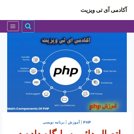
ازگشت
آکادمی آی تی ویزیت
ه
حتوا
PHP
|
آموزش
|
برنامه نویسی