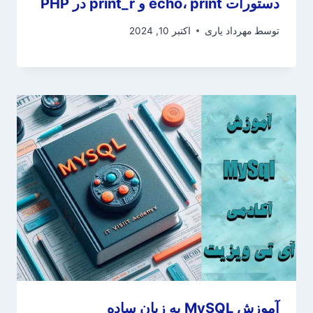
دستورات echo، print و print_r در PHP
توسط
مهرداد یاری
اکتبر 10, 2024
آموزش MySQL به زبان ساده