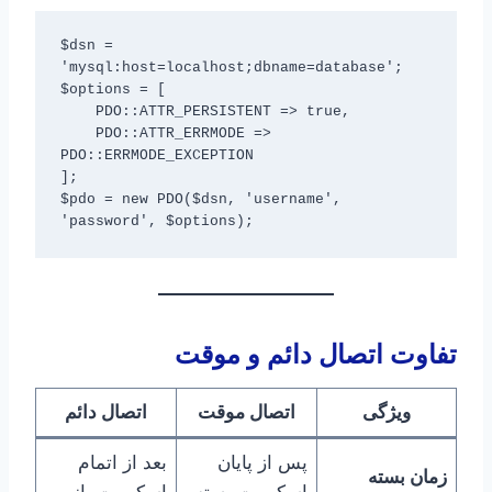
$dsn = 
'mysql:host=localhost;dbname=database';

$options = [

    PDO::ATTR_PERSISTENT => true,

    PDO::ATTR_ERRMODE => 
PDO::ERRMODE_EXCEPTION

];

$pdo = new PDO($dsn, 'username', 
تفاوت اتصال دائم و موقت
ویژگی
اتصال موقت
اتصال دائم
پس از پایان
بعد از اتمام
زمان بسته
اسکریپت بسته
اسکریپت باز