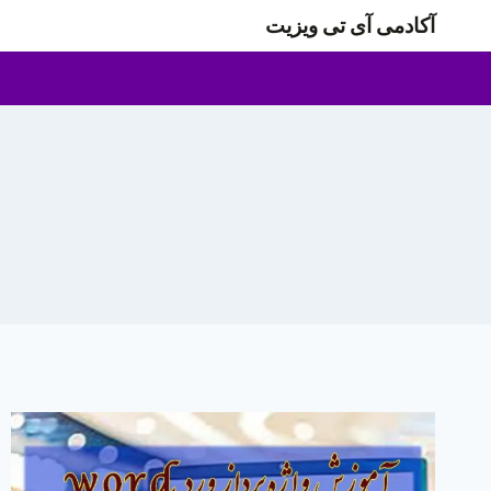
ازگشت
آکادمی آی تی ویزیت
ه
حتوا