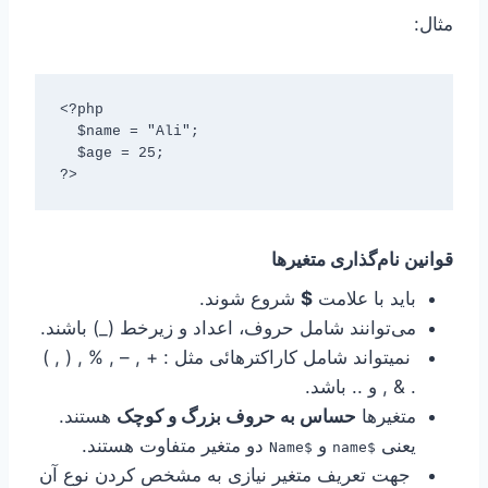
مثال:
<?php

  $name = "Ali";

  $age = 25;

?>
قوانین نام‌گذاری متغیرها
باید با علامت
$
شروع شوند.
می‌توانند شامل حروف، اعداد و زیرخط (_) باشند.
نمیتواند شامل کاراکترهائی مثل : + , – , % , ( , )
. & , و .. باشد.
متغیرها
حساس به حروف بزرگ و کوچک
هستند.
یعنی
و
دو متغیر متفاوت هستند.
$Name
$name
جهت تعریف متغیر نیازی به مشخص کردن نوع آن