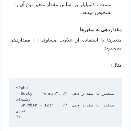
نیست ، کامپایلر بر اساس مقدار متغیر نوع آن را
تشخیص میدهد.
مقداردهی به متغیرها
متغیرها با استفاده از علامت مساوی (
) مقداردهی
=
می‌شوند.
مثال:
<?php

  $city = "Tehran"; // متغیر با مقدار دهی 
رشته‌ای

  $number = 123;    // متغیر با مقدار دهی 
عددی

?>