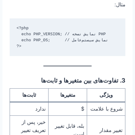
مثال:
<?php

  echo PHP_VERSION; // نمایش نسخه PHP

  echo PHP_OS;      // نمایش سیستم‌عامل

?>
3. تفاوت‌های بین متغیرها و ثابت‌ها
ویژگی
متغیرها
ثابت‌ها
شروع با علامت
$
ندارد
خیر، پس از
بله، قابل تغییر
تغییر مقدار
تعریف تغییر
است